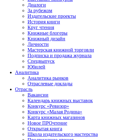
Диалоги
За рубежом
Издательские проекты
История книги
Круг чтения
Книжные блогеры
Книжный дизайн
Личности
Мастерская книжной торговли
Подписка и продажа журнала
Спецвыпуск
Юбилей
Аналитика
Аналитика рынков
Отраслевые доклады
Отрасль
Вакансии
Календарь книжных выставок
Конкурс «Ревизор»
Конкурс «Малая Родина»
Карта книжных магазинов
Новое ПРОчтение
Открытая книга
Школа издательского мастерства
Продвижение чтения