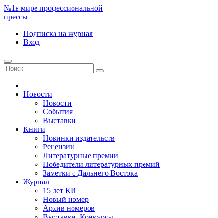
№1
в мире профессиональной
прессы
Подписка
на журнал
Вход
Новости
Новости
События
Выставки
Книги
Новинки издательств
Рецензии
Литературные премии
Победители литературных премий
Заметки с Дальнего Востока
Журнал
15 лет КИ
Новый номер
Архив номеров
Выставки. Конкурсы