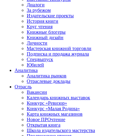
Диалоги
За рубежом
Издательские проекты
История книги
Круг чтения
Книжные блогеры
Книжный дизайн
Личности
Мастерская книжной торговли
Подписка и продажа журнала
Спецвыпуск
Юбилей
Аналитика
Аналитика рынков
Отраслевые доклады
Отрасль
Вакансии
Календарь книжных выставок
Конкурс «Ревизор»
Конкурс «Малая Родина»
Карта книжных магазинов
Новое ПРОчтение
Открытая книга
Школа издательского мастерства
Продвижение чтения