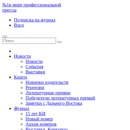
№1
в мире профессиональной
прессы
Подписка
на журнал
Вход
Новости
Новости
События
Выставки
Книги
Новинки издательств
Рецензии
Литературные премии
Победители литературных премий
Заметки с Дальнего Востока
Журнал
15 лет КИ
Новый номер
Архив номеров
Выставки. Конкурсы