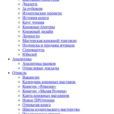
Диалоги
За рубежом
Издательские проекты
История книги
Круг чтения
Книжные блогеры
Книжный дизайн
Личности
Мастерская книжной торговли
Подписка и продажа журнала
Спецвыпуск
Юбилей
Аналитика
Аналитика рынков
Отраслевые доклады
Отрасль
Вакансии
Календарь книжных выставок
Конкурс «Ревизор»
Конкурс «Малая Родина»
Карта книжных магазинов
Новое ПРОчтение
Открытая книга
Школа издательского мастерства
Продвижение чтения