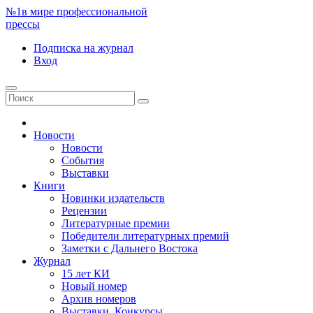
№1
в мире профессиональной
прессы
Подписка
на журнал
Вход
Новости
Новости
События
Выставки
Книги
Новинки издательств
Рецензии
Литературные премии
Победители литературных премий
Заметки с Дальнего Востока
Журнал
15 лет КИ
Новый номер
Архив номеров
Выставки. Конкурсы