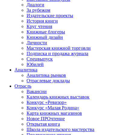
Диалоги
За рубежом
Издательские проекты
История книги
Круг чтения
Книжные блогеры
Книжный дизайн
Личности
Мастерская книжной торговли
Подписка и продажа журнала
Спецвыпуск
Юбилей
Аналитика
Аналитика рынков
Отраслевые доклады
Отрасль
Вакансии
Календарь книжных выставок
Конкурс «Ревизор»
Конкурс «Малая Родина»
Карта книжных магазинов
Новое ПРОчтение
Открытая книга
Школа издательского мастерства
Продвижение чтения