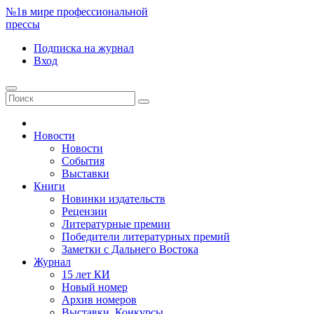
№1
в мире профессиональной
прессы
Подписка
на журнал
Вход
Новости
Новости
События
Выставки
Книги
Новинки издательств
Рецензии
Литературные премии
Победители литературных премий
Заметки с Дальнего Востока
Журнал
15 лет КИ
Новый номер
Архив номеров
Выставки. Конкурсы