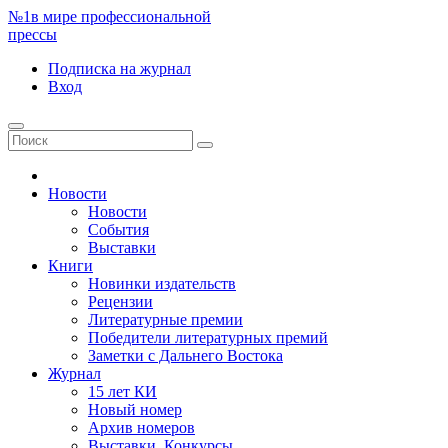
№1
в мире профессиональной
прессы
Подписка
на журнал
Вход
Новости
Новости
События
Выставки
Книги
Новинки издательств
Рецензии
Литературные премии
Победители литературных премий
Заметки с Дальнего Востока
Журнал
15 лет КИ
Новый номер
Архив номеров
Выставки. Конкурсы