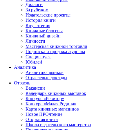
Диалоги
За рубежом
Издательские проекты
История книги
Круг чтения
Книжные блогеры
Книжный дизайн
Личности
Мастерская книжной торговли
Подписка и продажа журнала
Спецвыпуск
Юбилей
Аналитика
Аналитика рынков
Отраслевые доклады
Отрасль
Вакансии
Календарь книжных выставок
Конкурс «Ревизор»
Конкурс «Малая Родина»
Карта книжных магазинов
Новое ПРОчтение
Открытая книга
Школа издательского мастерства
Продвижение чтения