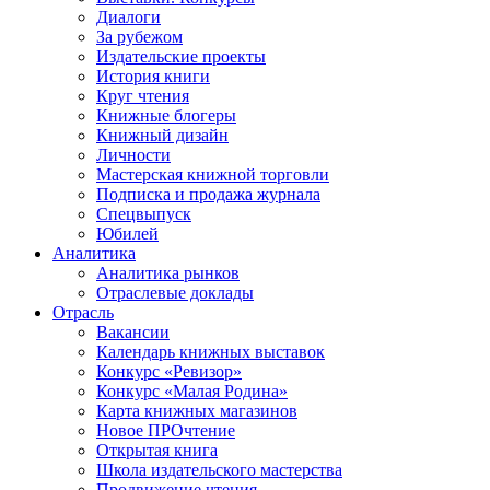
Диалоги
За рубежом
Издательские проекты
История книги
Круг чтения
Книжные блогеры
Книжный дизайн
Личности
Мастерская книжной торговли
Подписка и продажа журнала
Спецвыпуск
Юбилей
Аналитика
Аналитика рынков
Отраслевые доклады
Отрасль
Вакансии
Календарь книжных выставок
Конкурс «Ревизор»
Конкурс «Малая Родина»
Карта книжных магазинов
Новое ПРОчтение
Открытая книга
Школа издательского мастерства
Продвижение чтения