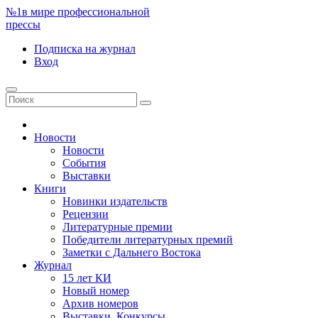
№1
в мире профессиональной
прессы
Подписка
на журнал
Вход
Новости
Новости
События
Выставки
Книги
Новинки издательств
Рецензии
Литературные премии
Победители литературных премий
Заметки с Дальнего Востока
Журнал
15 лет КИ
Новый номер
Архив номеров
Выставки. Конкурсы