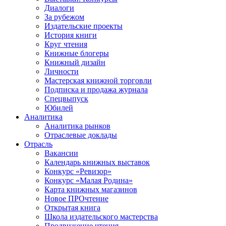
Диалоги
За рубежом
Издательские проекты
История книги
Круг чтения
Книжные блогеры
Книжный дизайн
Личности
Мастерская книжной торговли
Подписка и продажа журнала
Спецвыпуск
Юбилей
Аналитика
Аналитика рынков
Отраслевые доклады
Отрасль
Вакансии
Календарь книжных выставок
Конкурс «Ревизор»
Конкурс «Малая Родина»
Карта книжных магазинов
Новое ПРОчтение
Открытая книга
Школа издательского мастерства
Продвижение чтения