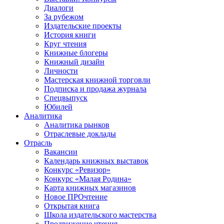
Диалоги
За рубежом
Издательские проекты
История книги
Круг чтения
Книжные блогеры
Книжный дизайн
Личности
Мастерская книжной торговли
Подписка и продажа журнала
Спецвыпуск
Юбилей
Аналитика
Аналитика рынков
Отраслевые доклады
Отрасль
Вакансии
Календарь книжных выставок
Конкурс «Ревизор»
Конкурс «Малая Родина»
Карта книжных магазинов
Новое ПРОчтение
Открытая книга
Школа издательского мастерства
Продвижение чтения