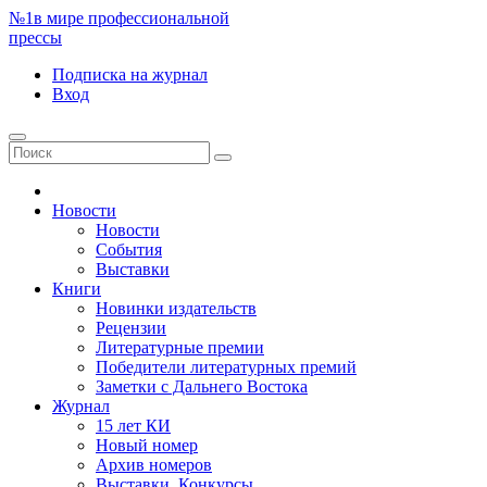
№1
в мире профессиональной
прессы
Подписка
на журнал
Вход
Новости
Новости
События
Выставки
Книги
Новинки издательств
Рецензии
Литературные премии
Победители литературных премий
Заметки с Дальнего Востока
Журнал
15 лет КИ
Новый номер
Архив номеров
Выставки. Конкурсы