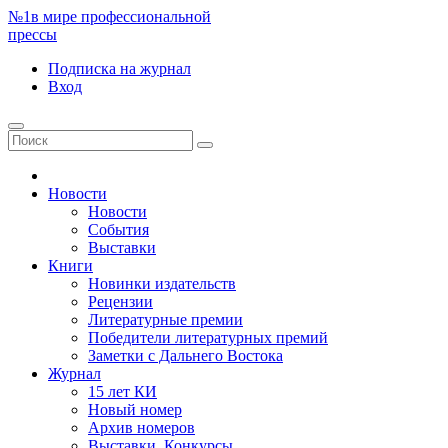
№1
в мире профессиональной
прессы
Подписка
на журнал
Вход
Новости
Новости
События
Выставки
Книги
Новинки издательств
Рецензии
Литературные премии
Победители литературных премий
Заметки с Дальнего Востока
Журнал
15 лет КИ
Новый номер
Архив номеров
Выставки. Конкурсы