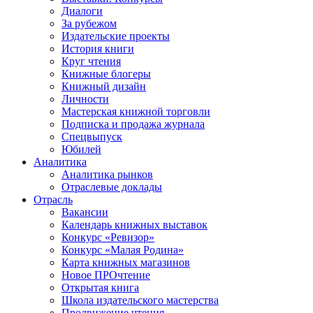
Диалоги
За рубежом
Издательские проекты
История книги
Круг чтения
Книжные блогеры
Книжный дизайн
Личности
Мастерская книжной торговли
Подписка и продажа журнала
Спецвыпуск
Юбилей
Аналитика
Аналитика рынков
Отраслевые доклады
Отрасль
Вакансии
Календарь книжных выставок
Конкурс «Ревизор»
Конкурс «Малая Родина»
Карта книжных магазинов
Новое ПРОчтение
Открытая книга
Школа издательского мастерства
Продвижение чтения