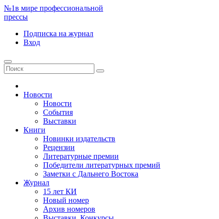
№1
в мире профессиональной
прессы
Подписка
на журнал
Вход
Новости
Новости
События
Выставки
Книги
Новинки издательств
Рецензии
Литературные премии
Победители литературных премий
Заметки с Дальнего Востока
Журнал
15 лет КИ
Новый номер
Архив номеров
Выставки. Конкурсы