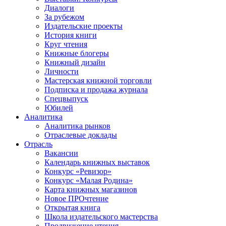
Диалоги
За рубежом
Издательские проекты
История книги
Круг чтения
Книжные блогеры
Книжный дизайн
Личности
Мастерская книжной торговли
Подписка и продажа журнала
Спецвыпуск
Юбилей
Аналитика
Аналитика рынков
Отраслевые доклады
Отрасль
Вакансии
Календарь книжных выставок
Конкурс «Ревизор»
Конкурс «Малая Родина»
Карта книжных магазинов
Новое ПРОчтение
Открытая книга
Школа издательского мастерства
Продвижение чтения