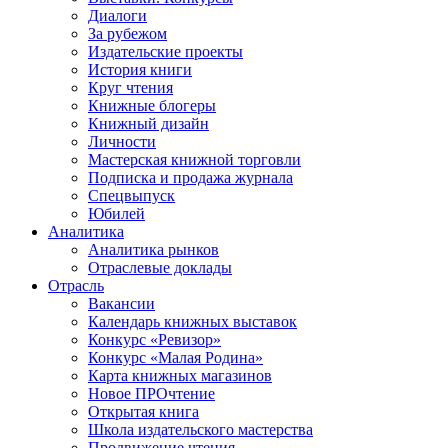
Диалоги
За рубежом
Издательские проекты
История книги
Круг чтения
Книжные блогеры
Книжный дизайн
Личности
Мастерская книжной торговли
Подписка и продажа журнала
Спецвыпуск
Юбилей
Аналитика
Аналитика рынков
Отраслевые доклады
Отрасль
Вакансии
Календарь книжных выставок
Конкурс «Ревизор»
Конкурс «Малая Родина»
Карта книжных магазинов
Новое ПРОчтение
Открытая книга
Школа издательского мастерства
Продвижение чтения