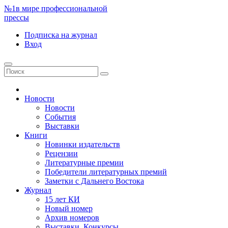
№1
в мире профессиональной
прессы
Подписка
на журнал
Вход
Новости
Новости
События
Выставки
Книги
Новинки издательств
Рецензии
Литературные премии
Победители литературных премий
Заметки с Дальнего Востока
Журнал
15 лет КИ
Новый номер
Архив номеров
Выставки. Конкурсы