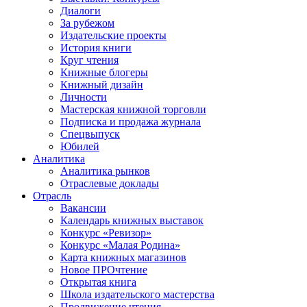
Диалоги
За рубежом
Издательские проекты
История книги
Круг чтения
Книжные блогеры
Книжный дизайн
Личности
Мастерская книжной торговли
Подписка и продажа журнала
Спецвыпуск
Юбилей
Аналитика
Аналитика рынков
Отраслевые доклады
Отрасль
Вакансии
Календарь книжных выставок
Конкурс «Ревизор»
Конкурс «Малая Родина»
Карта книжных магазинов
Новое ПРОчтение
Открытая книга
Школа издательского мастерства
Продвижение чтения