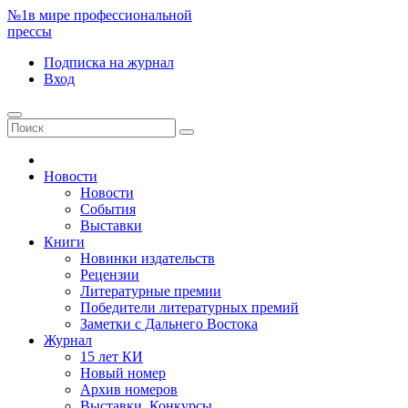
№1
в мире профессиональной
прессы
Подписка
на журнал
Вход
Новости
Новости
События
Выставки
Книги
Новинки издательств
Рецензии
Литературные премии
Победители литературных премий
Заметки с Дальнего Востока
Журнал
15 лет КИ
Новый номер
Архив номеров
Выставки. Конкурсы