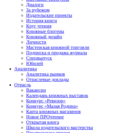
Диалоги
За рубежом
Издательские проекты
История книги
Круг чтения
Книжные блогеры
Книжный дизайн
Личности
Мастерская книжной торговли
Подписка и продажа журнала
Спецвыпуск
Юбилей
Аналитика
Аналитика рынков
Отраслевые доклады
Отрасль
Вакансии
Календарь книжных выставок
Конкурс «Ревизор»
Конкурс «Малая Родина»
Карта книжных магазинов
Новое ПРОчтение
Открытая книга
Школа издательского мастерства
Продвижение чтения