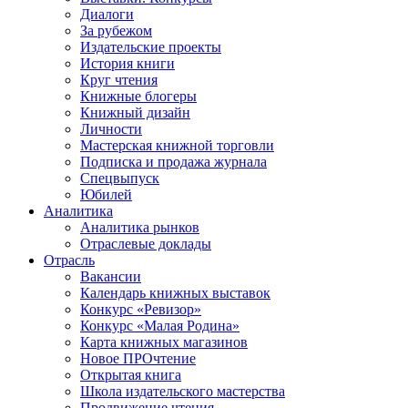
Диалоги
За рубежом
Издательские проекты
История книги
Круг чтения
Книжные блогеры
Книжный дизайн
Личности
Мастерская книжной торговли
Подписка и продажа журнала
Спецвыпуск
Юбилей
Аналитика
Аналитика рынков
Отраслевые доклады
Отрасль
Вакансии
Календарь книжных выставок
Конкурс «Ревизор»
Конкурс «Малая Родина»
Карта книжных магазинов
Новое ПРОчтение
Открытая книга
Школа издательского мастерства
Продвижение чтения