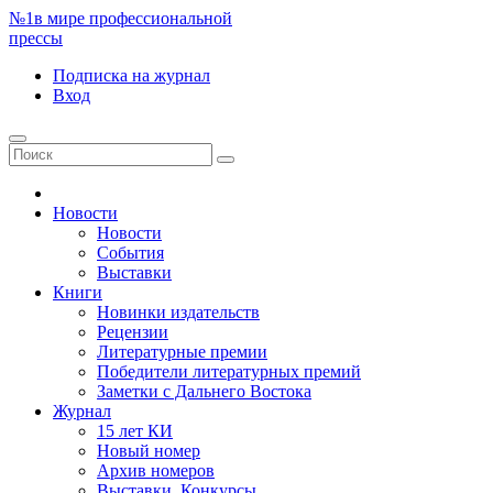
№1
в мире профессиональной
прессы
Подписка
на журнал
Вход
Новости
Новости
События
Выставки
Книги
Новинки издательств
Рецензии
Литературные премии
Победители литературных премий
Заметки с Дальнего Востока
Журнал
15 лет КИ
Новый номер
Архив номеров
Выставки. Конкурсы