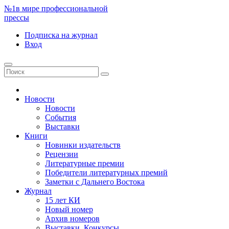
№1
в мире профессиональной
прессы
Подписка
на журнал
Вход
Новости
Новости
События
Выставки
Книги
Новинки издательств
Рецензии
Литературные премии
Победители литературных премий
Заметки с Дальнего Востока
Журнал
15 лет КИ
Новый номер
Архив номеров
Выставки. Конкурсы