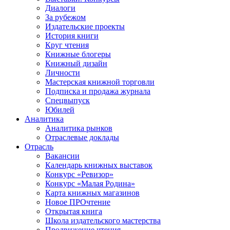
Диалоги
За рубежом
Издательские проекты
История книги
Круг чтения
Книжные блогеры
Книжный дизайн
Личности
Мастерская книжной торговли
Подписка и продажа журнала
Спецвыпуск
Юбилей
Аналитика
Аналитика рынков
Отраслевые доклады
Отрасль
Вакансии
Календарь книжных выставок
Конкурс «Ревизор»
Конкурс «Малая Родина»
Карта книжных магазинов
Новое ПРОчтение
Открытая книга
Школа издательского мастерства
Продвижение чтения