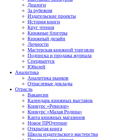
Диалоги
За рубежом
Издательские проекты
История книги
Круг чтения
Книжные блогеры
Книжный дизайн
Личности
Мастерская книжной торговли
Подписка и продажа журнала
Спецвыпуск
Юбилей
Аналитика
Аналитика рынков
Отраслевые доклады
Отрасль
Вакансии
Календарь книжных выставок
Конкурс «Ревизор»
Конкурс «Малая Родина»
Карта книжных магазинов
Новое ПРОчтение
Открытая книга
Школа издательского мастерства
Продвижение чтения