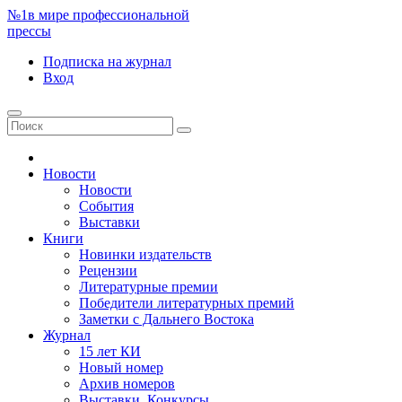
№1
в мире профессиональной
прессы
Подписка
на журнал
Вход
Новости
Новости
События
Выставки
Книги
Новинки издательств
Рецензии
Литературные премии
Победители литературных премий
Заметки с Дальнего Востока
Журнал
15 лет КИ
Новый номер
Архив номеров
Выставки. Конкурсы