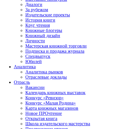
Диалоги
За рубежом
Издательские проекты
История книги
Круг чтения
Книжные блогеры
Книжный дизайн
Личности
Мастерская книжной торговли
Подписка и продажа журнала
Спецвыпуск
Юбилей
Аналитика
Аналитика рынков
Отраслевые доклады
Отрасль
Вакансии
Календарь книжных выставок
Конкурс «Ревизор»
Конкурс «Малая Родина»
Карта книжных магазинов
Новое ПРОчтение
Открытая книга
Школа издательского мастерства
Продвижение чтения