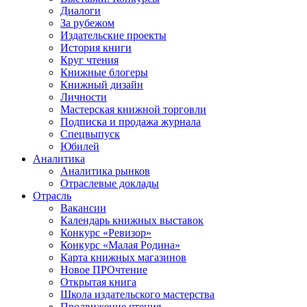
Диалоги
За рубежом
Издательские проекты
История книги
Круг чтения
Книжные блогеры
Книжный дизайн
Личности
Мастерская книжной торговли
Подписка и продажа журнала
Спецвыпуск
Юбилей
Аналитика
Аналитика рынков
Отраслевые доклады
Отрасль
Вакансии
Календарь книжных выставок
Конкурс «Ревизор»
Конкурс «Малая Родина»
Карта книжных магазинов
Новое ПРОчтение
Открытая книга
Школа издательского мастерства
Продвижение чтения