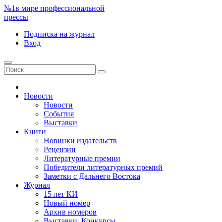
№1
в мире профессиональной
прессы
Подписка
на журнал
Вход
Новости
Новости
События
Выставки
Книги
Новинки издательств
Рецензии
Литературные премии
Победители литературных премий
Заметки с Дальнего Востока
Журнал
15 лет КИ
Новый номер
Архив номеров
Выставки. Конкурсы