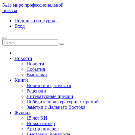
№1
в мире профессиональной
прессы
Подписка
на журнал
Вход
Новости
Новости
События
Выставки
Книги
Новинки издательств
Рецензии
Литературные премии
Победители литературных премий
Заметки с Дальнего Востока
Журнал
15 лет КИ
Новый номер
Архив номеров
Выставки. Конкурсы