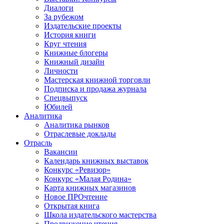
Диалоги
За рубежом
Издательские проекты
История книги
Круг чтения
Книжные блогеры
Книжный дизайн
Личности
Мастерская книжной торговли
Подписка и продажа журнала
Спецвыпуск
Юбилей
Аналитика
Аналитика рынков
Отраслевые доклады
Отрасль
Вакансии
Календарь книжных выставок
Конкурс «Ревизор»
Конкурс «Малая Родина»
Карта книжных магазинов
Новое ПРОчтение
Открытая книга
Школа издательского мастерства
Продвижение чтения