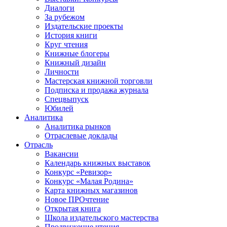
Диалоги
За рубежом
Издательские проекты
История книги
Круг чтения
Книжные блогеры
Книжный дизайн
Личности
Мастерская книжной торговли
Подписка и продажа журнала
Спецвыпуск
Юбилей
Аналитика
Аналитика рынков
Отраслевые доклады
Отрасль
Вакансии
Календарь книжных выставок
Конкурс «Ревизор»
Конкурс «Малая Родина»
Карта книжных магазинов
Новое ПРОчтение
Открытая книга
Школа издательского мастерства
Продвижение чтения