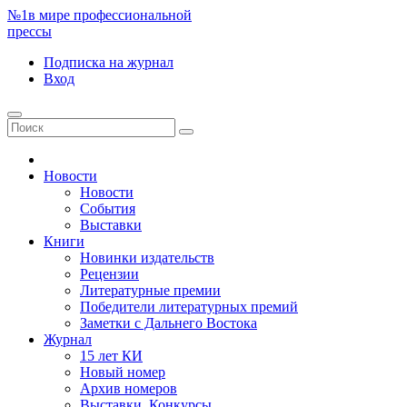
№1
в мире профессиональной
прессы
Подписка
на журнал
Вход
Новости
Новости
События
Выставки
Книги
Новинки издательств
Рецензии
Литературные премии
Победители литературных премий
Заметки с Дальнего Востока
Журнал
15 лет КИ
Новый номер
Архив номеров
Выставки. Конкурсы