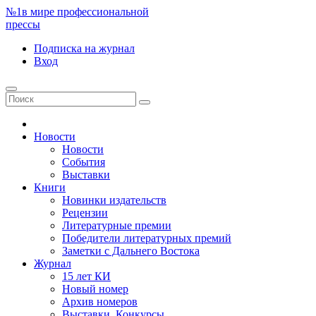
№1
в мире профессиональной
прессы
Подписка
на журнал
Вход
Новости
Новости
События
Выставки
Книги
Новинки издательств
Рецензии
Литературные премии
Победители литературных премий
Заметки с Дальнего Востока
Журнал
15 лет КИ
Новый номер
Архив номеров
Выставки. Конкурсы