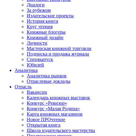
Диалоги
За рубежом
Издательские проекты
История книги
Круг чтения
Книжные блогеры
Книжный дизайн
Личности
Мастерская книжной торговли
Подписка и продажа журнала
Спецвыпуск
Юбилей
Аналитика
Аналитика рынков
Отраслевые доклады
Отрасль
Вакансии
Календарь книжных выставок
Конкурс «Ревизор»
Конкурс «Малая Родина»
Карта книжных магазинов
Новое ПРОчтение
Открытая книга
Школа издательского мастерства
Продвижение чтения