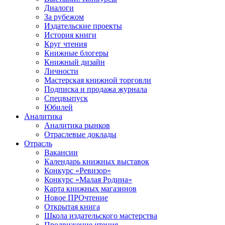
Диалоги
За рубежом
Издательские проекты
История книги
Круг чтения
Книжные блогеры
Книжный дизайн
Личности
Мастерская книжной торговли
Подписка и продажа журнала
Спецвыпуск
Юбилей
Аналитика
Аналитика рынков
Отраслевые доклады
Отрасль
Вакансии
Календарь книжных выставок
Конкурс «Ревизор»
Конкурс «Малая Родина»
Карта книжных магазинов
Новое ПРОчтение
Открытая книга
Школа издательского мастерства
Продвижение чтения