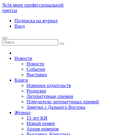
№1
в мире профессиональной
прессы
Подписка
на журнал
Вход
Новости
Новости
События
Выставки
Книги
Новинки издательств
Рецензии
Литературные премии
Победители литературных премий
Заметки с Дальнего Востока
Журнал
15 лет КИ
Новый номер
Архив номеров
Выставки. Конкурсы