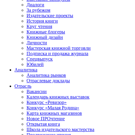
Диалоги
За рубежом
Издательские проекты
История книги
Круг чтения
Книжные блогеры
Книжный дизайн
Личности
Мастерская книжной торговли
Подписка и продажа журнала
Спецвыпуск
Юбилей
Аналитика
Аналитика рынков
Отраслевые доклады
Отрасль
Вакансии
Календарь книжных выставок
Конкурс «Ревизор»
Конкурс «Малая Родина»
Карта книжных магазинов
Новое ПРОчтение
Открытая книга
Школа издательского мастерства
Продвижение чтения