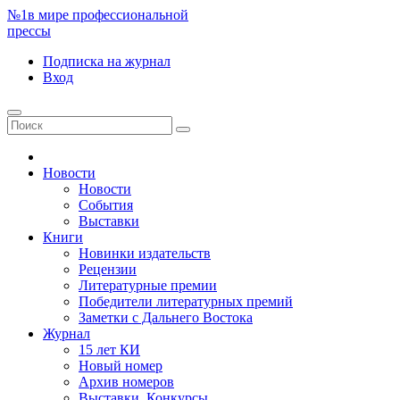
№1
в мире профессиональной
прессы
Подписка
на журнал
Вход
Новости
Новости
События
Выставки
Книги
Новинки издательств
Рецензии
Литературные премии
Победители литературных премий
Заметки с Дальнего Востока
Журнал
15 лет КИ
Новый номер
Архив номеров
Выставки. Конкурсы