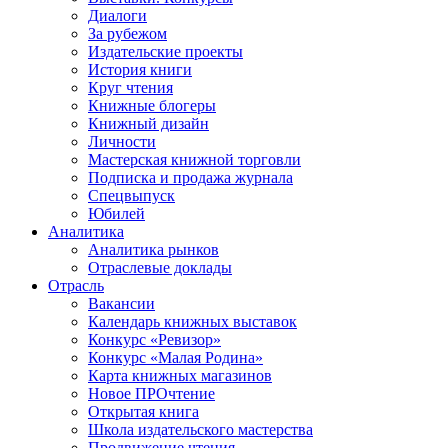
Диалоги
За рубежом
Издательские проекты
История книги
Круг чтения
Книжные блогеры
Книжный дизайн
Личности
Мастерская книжной торговли
Подписка и продажа журнала
Спецвыпуск
Юбилей
Аналитика
Аналитика рынков
Отраслевые доклады
Отрасль
Вакансии
Календарь книжных выставок
Конкурс «Ревизор»
Конкурс «Малая Родина»
Карта книжных магазинов
Новое ПРОчтение
Открытая книга
Школа издательского мастерства
Продвижение чтения