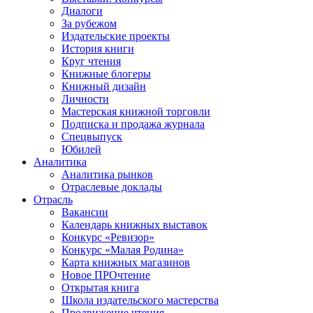
Диалоги
За рубежом
Издательские проекты
История книги
Круг чтения
Книжные блогеры
Книжный дизайн
Личности
Мастерская книжной торговли
Подписка и продажа журнала
Спецвыпуск
Юбилей
Аналитика
Аналитика рынков
Отраслевые доклады
Отрасль
Вакансии
Календарь книжных выставок
Конкурс «Ревизор»
Конкурс «Малая Родина»
Карта книжных магазинов
Новое ПРОчтение
Открытая книга
Школа издательского мастерства
Продвижение чтения