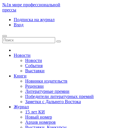
№1
в мире профессиональной
прессы
Подписка
на журнал
Вход
Новости
Новости
События
Выставки
Книги
Новинки издательств
Рецензии
Литературные премии
Победители литературных премий
Заметки с Дальнего Востока
Журнал
15 лет КИ
Новый номер
Архив номеров
Выставки. Конкурсы