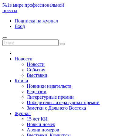
№1
в мире профессиональной
прессы
Подписка
на журнал
Вход
Новости
Новости
События
Выставки
Книги
Новинки издательств
Рецензии
Литературные премии
Победители литературных премий
Заметки с Дальнего Востока
Журнал
15 лет КИ
Новый номер
Архив номеров
Выставки. Конкурсы