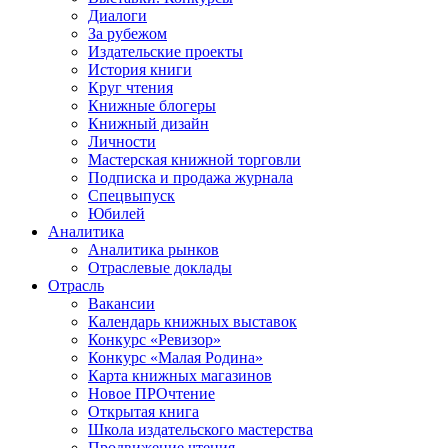
Диалоги
За рубежом
Издательские проекты
История книги
Круг чтения
Книжные блогеры
Книжный дизайн
Личности
Мастерская книжной торговли
Подписка и продажа журнала
Спецвыпуск
Юбилей
Аналитика
Аналитика рынков
Отраслевые доклады
Отрасль
Вакансии
Календарь книжных выставок
Конкурс «Ревизор»
Конкурс «Малая Родина»
Карта книжных магазинов
Новое ПРОчтение
Открытая книга
Школа издательского мастерства
Продвижение чтения