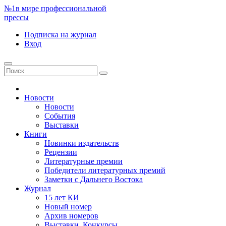
№1
в мире профессиональной
прессы
Подписка
на журнал
Вход
Новости
Новости
События
Выставки
Книги
Новинки издательств
Рецензии
Литературные премии
Победители литературных премий
Заметки с Дальнего Востока
Журнал
15 лет КИ
Новый номер
Архив номеров
Выставки. Конкурсы