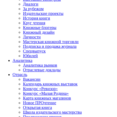
Диалоги
За рубежом
Издательские проекты
История книги
Круг чтения
Книжные блогеры
Книжный дизайн
Личности
Мастерская книжной торговли
Подписка и продажа журнала
Спецвыпуск
Юбилей
Аналитика
Аналитика рынков
Отраслевые доклады
Отрасль
Вакансии
Календарь книжных выставок
Конкурс «Ревизор»
Конкурс «Малая Родина»
Карта книжных магазинов
Новое ПРОчтение
Открытая книга
Школа издательского мастерства
Продвижение чтения