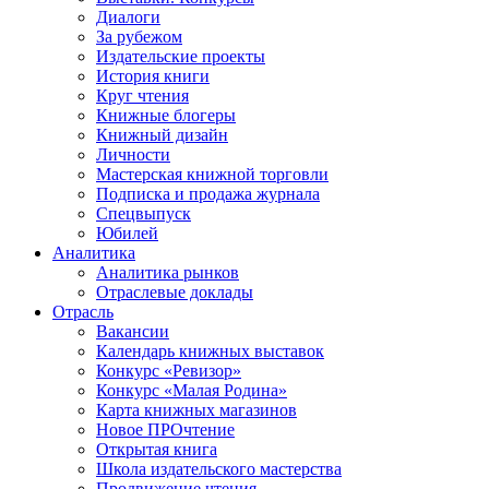
Диалоги
За рубежом
Издательские проекты
История книги
Круг чтения
Книжные блогеры
Книжный дизайн
Личности
Мастерская книжной торговли
Подписка и продажа журнала
Спецвыпуск
Юбилей
Аналитика
Аналитика рынков
Отраслевые доклады
Отрасль
Вакансии
Календарь книжных выставок
Конкурс «Ревизор»
Конкурс «Малая Родина»
Карта книжных магазинов
Новое ПРОчтение
Открытая книга
Школа издательского мастерства
Продвижение чтения