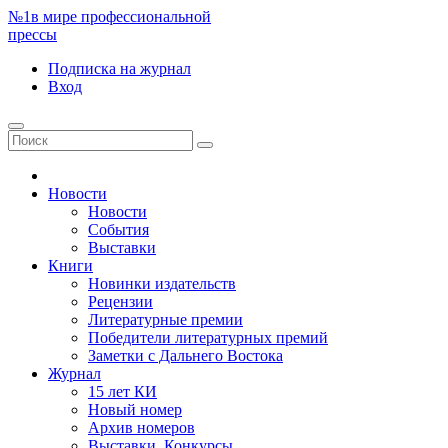
№1
в мире профессиональной
прессы
Подписка
на журнал
Вход
Новости
Новости
События
Выставки
Книги
Новинки издательств
Рецензии
Литературные премии
Победители литературных премий
Заметки с Дальнего Востока
Журнал
15 лет КИ
Новый номер
Архив номеров
Выставки. Конкурсы