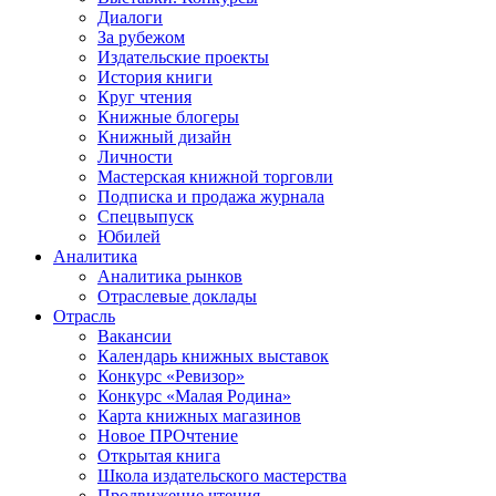
Диалоги
За рубежом
Издательские проекты
История книги
Круг чтения
Книжные блогеры
Книжный дизайн
Личности
Мастерская книжной торговли
Подписка и продажа журнала
Спецвыпуск
Юбилей
Аналитика
Аналитика рынков
Отраслевые доклады
Отрасль
Вакансии
Календарь книжных выставок
Конкурс «Ревизор»
Конкурс «Малая Родина»
Карта книжных магазинов
Новое ПРОчтение
Открытая книга
Школа издательского мастерства
Продвижение чтения