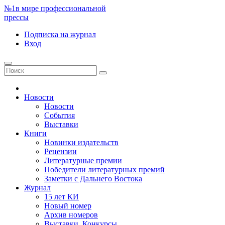
№1
в мире профессиональной
прессы
Подписка
на журнал
Вход
Новости
Новости
События
Выставки
Книги
Новинки издательств
Рецензии
Литературные премии
Победители литературных премий
Заметки с Дальнего Востока
Журнал
15 лет КИ
Новый номер
Архив номеров
Выставки. Конкурсы