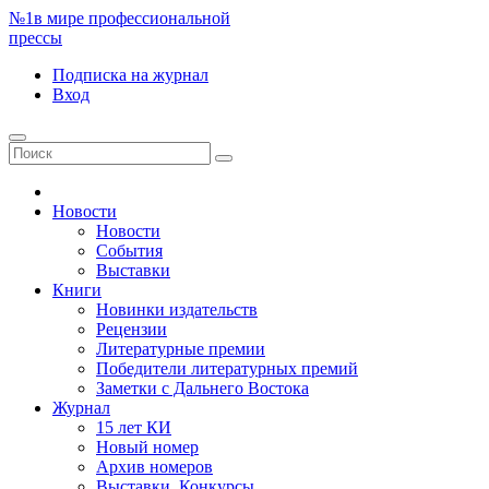
№1
в мире профессиональной
прессы
Подписка
на журнал
Вход
Новости
Новости
События
Выставки
Книги
Новинки издательств
Рецензии
Литературные премии
Победители литературных премий
Заметки с Дальнего Востока
Журнал
15 лет КИ
Новый номер
Архив номеров
Выставки. Конкурсы