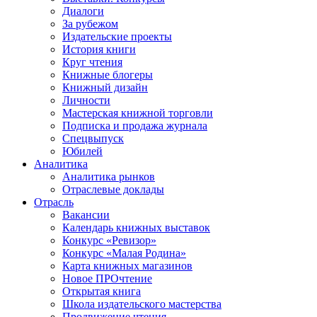
Диалоги
За рубежом
Издательские проекты
История книги
Круг чтения
Книжные блогеры
Книжный дизайн
Личности
Мастерская книжной торговли
Подписка и продажа журнала
Спецвыпуск
Юбилей
Аналитика
Аналитика рынков
Отраслевые доклады
Отрасль
Вакансии
Календарь книжных выставок
Конкурс «Ревизор»
Конкурс «Малая Родина»
Карта книжных магазинов
Новое ПРОчтение
Открытая книга
Школа издательского мастерства
Продвижение чтения