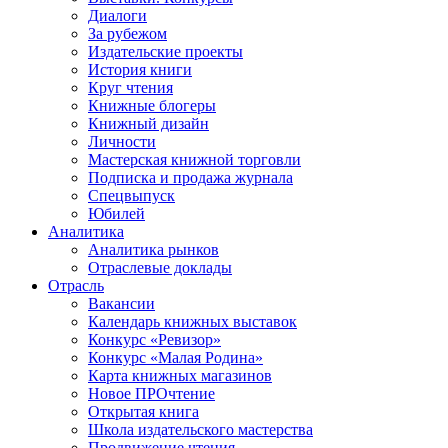
Диалоги
За рубежом
Издательские проекты
История книги
Круг чтения
Книжные блогеры
Книжный дизайн
Личности
Мастерская книжной торговли
Подписка и продажа журнала
Спецвыпуск
Юбилей
Аналитика
Аналитика рынков
Отраслевые доклады
Отрасль
Вакансии
Календарь книжных выставок
Конкурс «Ревизор»
Конкурс «Малая Родина»
Карта книжных магазинов
Новое ПРОчтение
Открытая книга
Школа издательского мастерства
Продвижение чтения