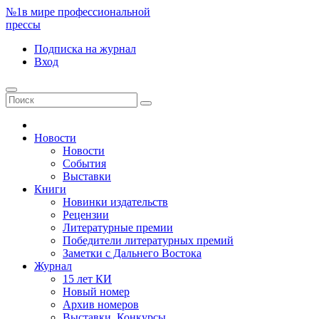
№1
в мире профессиональной
прессы
Подписка
на журнал
Вход
Новости
Новости
События
Выставки
Книги
Новинки издательств
Рецензии
Литературные премии
Победители литературных премий
Заметки с Дальнего Востока
Журнал
15 лет КИ
Новый номер
Архив номеров
Выставки. Конкурсы