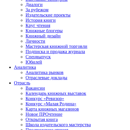
Диалоги
За рубежом
Издательские проекты
История книги
Круг чтения
Книжные блогеры
Книжный дизайн
Личности
Мастерская книжной торговли
Подписка и продажа журнала
Спецвыпуск
Юбилей
Аналитика
Аналитика рынков
Отраслевые доклады
Отрасль
Вакансии
Календарь книжных выставок
Конкурс «Ревизор»
Конкурс «Малая Родина»
Карта книжных магазинов
Новое ПРОчтение
Открытая книга
Школа издательского мастерства
Продвижение чтения