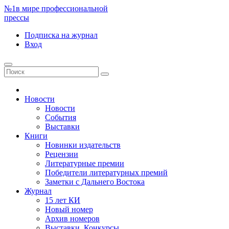
№1
в мире профессиональной
прессы
Подписка
на журнал
Вход
Новости
Новости
События
Выставки
Книги
Новинки издательств
Рецензии
Литературные премии
Победители литературных премий
Заметки с Дальнего Востока
Журнал
15 лет КИ
Новый номер
Архив номеров
Выставки. Конкурсы