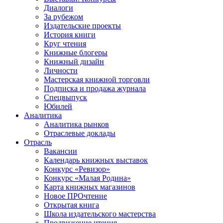
Диалоги
За рубежом
Издательские проекты
История книги
Круг чтения
Книжные блогеры
Книжный дизайн
Личности
Мастерская книжной торговли
Подписка и продажа журнала
Спецвыпуск
Юбилей
Аналитика
Аналитика рынков
Отраслевые доклады
Отрасль
Вакансии
Календарь книжных выставок
Конкурс «Ревизор»
Конкурс «Малая Родина»
Карта книжных магазинов
Новое ПРОчтение
Открытая книга
Школа издательского мастерства
Продвижение чтения