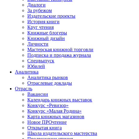
Диалоги
За рубежом
Издательские проекты
История книги
Круг чтения
Книжные блогеры
Книжный дизайн
Личности
Мастерская книжной торговли
Подписка и продажа журнала
Спецвыпуск
Юбилей
Аналитика
Аналитика рынков
Отраслевые доклады
Отрасль
Вакансии
Календарь книжных выставок
Конкурс «Ревизор»
Конкурс «Малая Родина»
Карта книжных магазинов
Новое ПРОчтение
Открытая книга
Школа издательского мастерства
Продвижение чтения