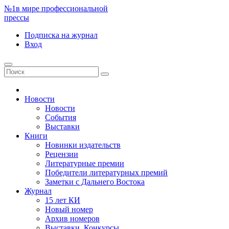
№1
в мире профессиональной
прессы
Подписка
на журнал
Вход
Новости
Новости
События
Выставки
Книги
Новинки издательств
Рецензии
Литературные премии
Победители литературных премий
Заметки с Дальнего Востока
Журнал
15 лет КИ
Новый номер
Архив номеров
Выставки. Конкурсы