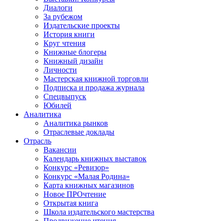
Диалоги
За рубежом
Издательские проекты
История книги
Круг чтения
Книжные блогеры
Книжный дизайн
Личности
Мастерская книжной торговли
Подписка и продажа журнала
Спецвыпуск
Юбилей
Аналитика
Аналитика рынков
Отраслевые доклады
Отрасль
Вакансии
Календарь книжных выставок
Конкурс «Ревизор»
Конкурс «Малая Родина»
Карта книжных магазинов
Новое ПРОчтение
Открытая книга
Школа издательского мастерства
Продвижение чтения