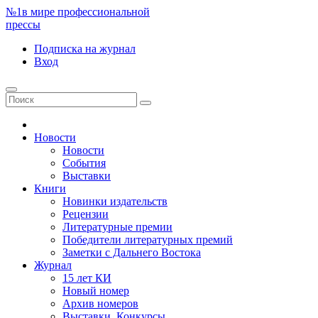
№1
в мире профессиональной
прессы
Подписка
на журнал
Вход
Новости
Новости
События
Выставки
Книги
Новинки издательств
Рецензии
Литературные премии
Победители литературных премий
Заметки с Дальнего Востока
Журнал
15 лет КИ
Новый номер
Архив номеров
Выставки. Конкурсы