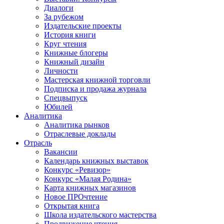
Диалоги
За рубежом
Издательские проекты
История книги
Круг чтения
Книжные блогеры
Книжный дизайн
Личности
Мастерская книжной торговли
Подписка и продажа журнала
Спецвыпуск
Юбилей
Аналитика
Аналитика рынков
Отраслевые доклады
Отрасль
Вакансии
Календарь книжных выставок
Конкурс «Ревизор»
Конкурс «Малая Родина»
Карта книжных магазинов
Новое ПРОчтение
Открытая книга
Школа издательского мастерства
Продвижение чтения