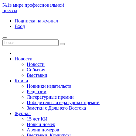
№1
в мире профессиональной
прессы
Подписка
на журнал
Вход
Новости
Новости
События
Выставки
Книги
Новинки издательств
Рецензии
Литературные премии
Победители литературных премий
Заметки с Дальнего Востока
Журнал
15 лет КИ
Новый номер
Архив номеров
Выставки. Конкурсы