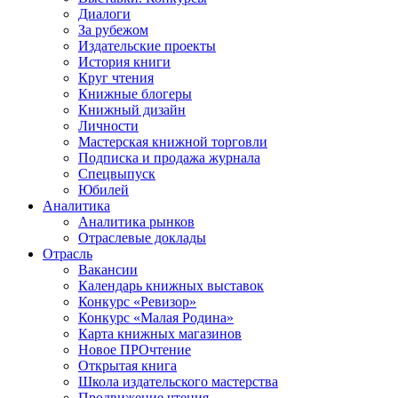
Диалоги
За рубежом
Издательские проекты
История книги
Круг чтения
Книжные блогеры
Книжный дизайн
Личности
Мастерская книжной торговли
Подписка и продажа журнала
Спецвыпуск
Юбилей
Аналитика
Аналитика рынков
Отраслевые доклады
Отрасль
Вакансии
Календарь книжных выставок
Конкурс «Ревизор»
Конкурс «Малая Родина»
Карта книжных магазинов
Новое ПРОчтение
Открытая книга
Школа издательского мастерства
Продвижение чтения