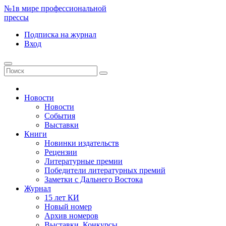
№1
в мире профессиональной
прессы
Подписка
на журнал
Вход
Новости
Новости
События
Выставки
Книги
Новинки издательств
Рецензии
Литературные премии
Победители литературных премий
Заметки с Дальнего Востока
Журнал
15 лет КИ
Новый номер
Архив номеров
Выставки. Конкурсы