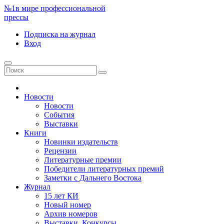
№1
в мире профессиональной
прессы
Подписка
на журнал
Вход
Новости
Новости
События
Выставки
Книги
Новинки издательств
Рецензии
Литературные премии
Победители литературных премий
Заметки с Дальнего Востока
Журнал
15 лет КИ
Новый номер
Архив номеров
Выставки. Конкурсы