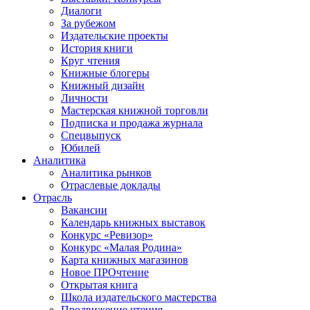
Диалоги
За рубежом
Издательские проекты
История книги
Круг чтения
Книжные блогеры
Книжный дизайн
Личности
Мастерская книжной торговли
Подписка и продажа журнала
Спецвыпуск
Юбилей
Аналитика
Аналитика рынков
Отраслевые доклады
Отрасль
Вакансии
Календарь книжных выставок
Конкурс «Ревизор»
Конкурс «Малая Родина»
Карта книжных магазинов
Новое ПРОчтение
Открытая книга
Школа издательского мастерства
Продвижение чтения