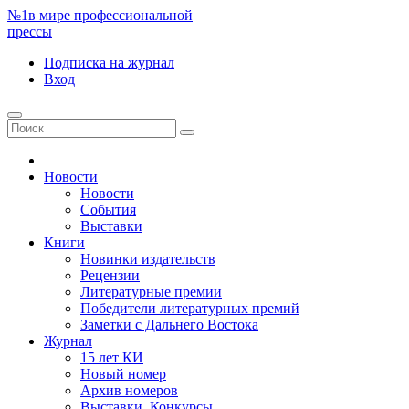
№1
в мире профессиональной
прессы
Подписка
на журнал
Вход
Новости
Новости
События
Выставки
Книги
Новинки издательств
Рецензии
Литературные премии
Победители литературных премий
Заметки с Дальнего Востока
Журнал
15 лет КИ
Новый номер
Архив номеров
Выставки. Конкурсы