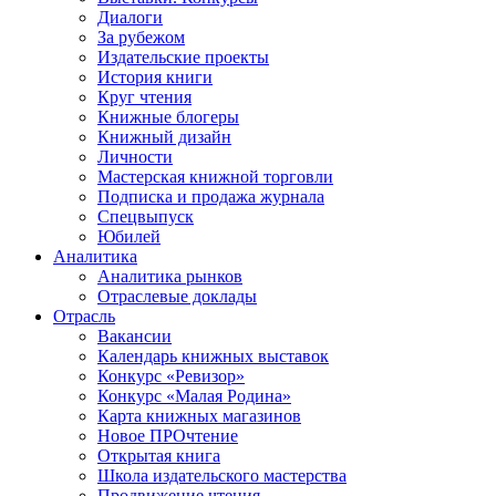
Диалоги
За рубежом
Издательские проекты
История книги
Круг чтения
Книжные блогеры
Книжный дизайн
Личности
Мастерская книжной торговли
Подписка и продажа журнала
Спецвыпуск
Юбилей
Аналитика
Аналитика рынков
Отраслевые доклады
Отрасль
Вакансии
Календарь книжных выставок
Конкурс «Ревизор»
Конкурс «Малая Родина»
Карта книжных магазинов
Новое ПРОчтение
Открытая книга
Школа издательского мастерства
Продвижение чтения