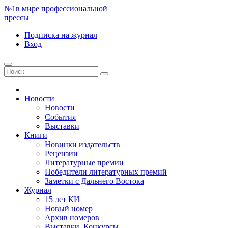
№1
в мире профессиональной
прессы
Подписка
на журнал
Вход
Новости
Новости
События
Выставки
Книги
Новинки издательств
Рецензии
Литературные премии
Победители литературных премий
Заметки с Дальнего Востока
Журнал
15 лет КИ
Новый номер
Архив номеров
Выставки. Конкурсы