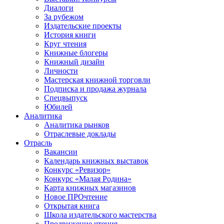
Диалоги
За рубежом
Издательские проекты
История книги
Круг чтения
Книжные блогеры
Книжный дизайн
Личности
Мастерская книжной торговли
Подписка и продажа журнала
Спецвыпуск
Юбилей
Аналитика
Аналитика рынков
Отраслевые доклады
Отрасль
Вакансии
Календарь книжных выставок
Конкурс «Ревизор»
Конкурс «Малая Родина»
Карта книжных магазинов
Новое ПРОчтение
Открытая книга
Школа издательского мастерства
Продвижение чтения