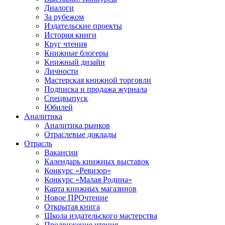
Диалоги
За рубежом
Издательские проекты
История книги
Круг чтения
Книжные блогеры
Книжный дизайн
Личности
Мастерская книжной торговли
Подписка и продажа журнала
Спецвыпуск
Юбилей
Аналитика
Аналитика рынков
Отраслевые доклады
Отрасль
Вакансии
Календарь книжных выставок
Конкурс «Ревизор»
Конкурс «Малая Родина»
Карта книжных магазинов
Новое ПРОчтение
Открытая книга
Школа издательского мастерства
Продвижение чтения