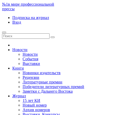
№1
в мире профессиональной
прессы
Подписка
на журнал
Вход
Новости
Новости
События
Выставки
Книги
Новинки издательств
Рецензии
Литературные премии
Победители литературных премий
Заметки с Дальнего Востока
Журнал
15 лет КИ
Новый номер
Архив номеров
Выставки. Конкурсы