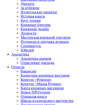
Диалоги
За рубежом
Издательские проекты
История книги
Круг чтения
Книжные блогеры
Книжный дизайн
Личности
Мастерская книжной торговли
Подписка и продажа журнала
Спецвыпуск
Юбилей
Аналитика
Аналитика рынков
Отраслевые доклады
Отрасль
Вакансии
Календарь книжных выставок
Конкурс «Ревизор»
Конкурс «Малая Родина»
Карта книжных магазинов
Новое ПРОчтение
Открытая книга
Школа издательского мастерства
Продвижение чтения