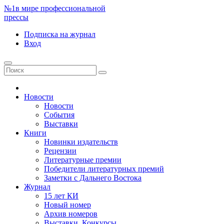
№1
в мире профессиональной
прессы
Подписка
на журнал
Вход
Новости
Новости
События
Выставки
Книги
Новинки издательств
Рецензии
Литературные премии
Победители литературных премий
Заметки с Дальнего Востока
Журнал
15 лет КИ
Новый номер
Архив номеров
Выставки. Конкурсы