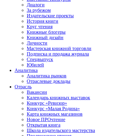
Диалоги
За рубежом
Издательские проекты
История книги
Круг чтения
Книжные блогеры
Книжный дизайн
Личности
Мастерская книжной торговли
Подписка и продажа журнала
Спецвыпуск
Юбилей
Аналитика
Аналитика рынков
Отраслевые доклады
Отрасль
Вакансии
Календарь книжных выставок
Конкурс «Ревизор»
Конкурс «Малая Родина»
Карта книжных магазинов
Новое ПРОчтение
Открытая книга
Школа издательского мастерства
Продвижение чтения