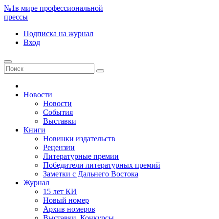
№1
в мире профессиональной
прессы
Подписка
на журнал
Вход
Новости
Новости
События
Выставки
Книги
Новинки издательств
Рецензии
Литературные премии
Победители литературных премий
Заметки с Дальнего Востока
Журнал
15 лет КИ
Новый номер
Архив номеров
Выставки. Конкурсы