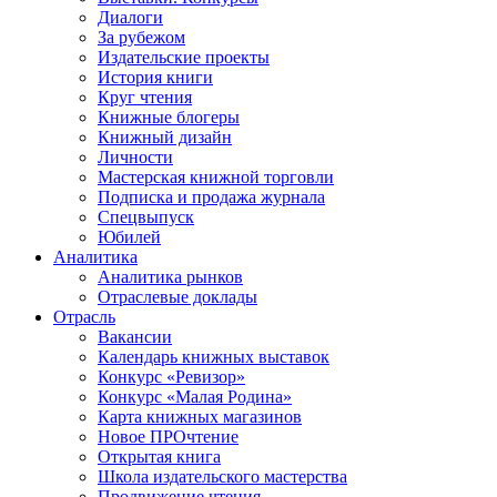
Диалоги
За рубежом
Издательские проекты
История книги
Круг чтения
Книжные блогеры
Книжный дизайн
Личности
Мастерская книжной торговли
Подписка и продажа журнала
Спецвыпуск
Юбилей
Аналитика
Аналитика рынков
Отраслевые доклады
Отрасль
Вакансии
Календарь книжных выставок
Конкурс «Ревизор»
Конкурс «Малая Родина»
Карта книжных магазинов
Новое ПРОчтение
Открытая книга
Школа издательского мастерства
Продвижение чтения