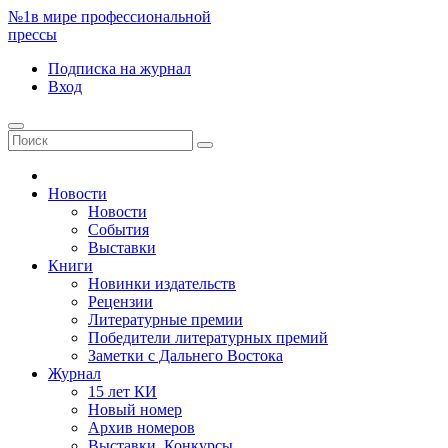
№1
в мире профессиональной
прессы
Подписка
на журнал
Вход
Новости
Новости
События
Выставки
Книги
Новинки издательств
Рецензии
Литературные премии
Победители литературных премий
Заметки с Дальнего Востока
Журнал
15 лет КИ
Новый номер
Архив номеров
Выставки. Конкурсы