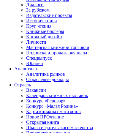
Диалоги
За рубежом
Издательские проекты
История книги
Круг чтения
Книжные блогеры
Книжный дизайн
Личности
Мастерская книжной торговли
Подписка и продажа журнала
Спецвыпуск
Юбилей
Аналитика
Аналитика рынков
Отраслевые доклады
Отрасль
Вакансии
Календарь книжных выставок
Конкурс «Ревизор»
Конкурс «Малая Родина»
Карта книжных магазинов
Новое ПРОчтение
Открытая книга
Школа издательского мастерства
Продвижение чтения