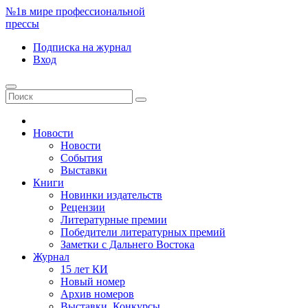
№1
в мире профессиональной
прессы
Подписка
на журнал
Вход
Новости
Новости
События
Выставки
Книги
Новинки издательств
Рецензии
Литературные премии
Победители литературных премий
Заметки с Дальнего Востока
Журнал
15 лет КИ
Новый номер
Архив номеров
Выставки. Конкурсы