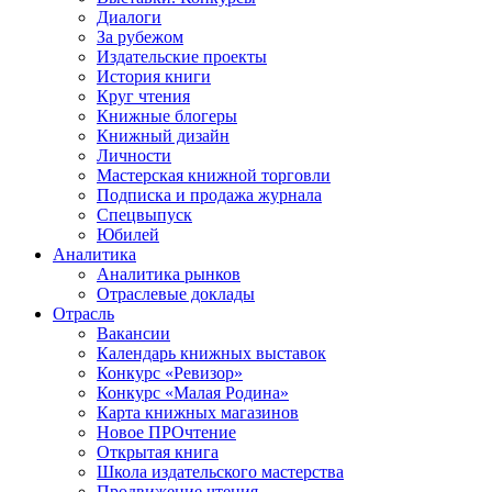
Диалоги
За рубежом
Издательские проекты
История книги
Круг чтения
Книжные блогеры
Книжный дизайн
Личности
Мастерская книжной торговли
Подписка и продажа журнала
Спецвыпуск
Юбилей
Аналитика
Аналитика рынков
Отраслевые доклады
Отрасль
Вакансии
Календарь книжных выставок
Конкурс «Ревизор»
Конкурс «Малая Родина»
Карта книжных магазинов
Новое ПРОчтение
Открытая книга
Школа издательского мастерства
Продвижение чтения