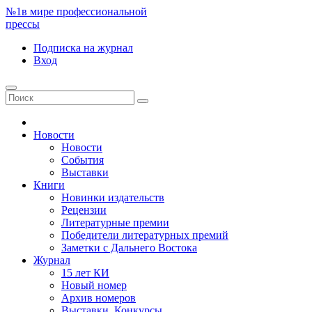
№1
в мире профессиональной
прессы
Подписка
на журнал
Вход
Новости
Новости
События
Выставки
Книги
Новинки издательств
Рецензии
Литературные премии
Победители литературных премий
Заметки с Дальнего Востока
Журнал
15 лет КИ
Новый номер
Архив номеров
Выставки. Конкурсы