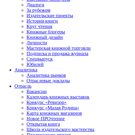
Диалоги
За рубежом
Издательские проекты
История книги
Круг чтения
Книжные блогеры
Книжный дизайн
Личности
Мастерская книжной торговли
Подписка и продажа журнала
Спецвыпуск
Юбилей
Аналитика
Аналитика рынков
Отраслевые доклады
Отрасль
Вакансии
Календарь книжных выставок
Конкурс «Ревизор»
Конкурс «Малая Родина»
Карта книжных магазинов
Новое ПРОчтение
Открытая книга
Школа издательского мастерства
Продвижение чтения