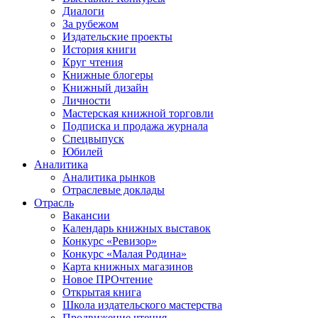
Диалоги
За рубежом
Издательские проекты
История книги
Круг чтения
Книжные блогеры
Книжный дизайн
Личности
Мастерская книжной торговли
Подписка и продажа журнала
Спецвыпуск
Юбилей
Аналитика
Аналитика рынков
Отраслевые доклады
Отрасль
Вакансии
Календарь книжных выставок
Конкурс «Ревизор»
Конкурс «Малая Родина»
Карта книжных магазинов
Новое ПРОчтение
Открытая книга
Школа издательского мастерства
Продвижение чтения