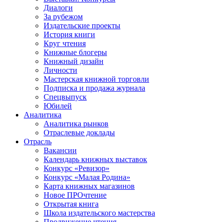
Диалоги
За рубежом
Издательские проекты
История книги
Круг чтения
Книжные блогеры
Книжный дизайн
Личности
Мастерская книжной торговли
Подписка и продажа журнала
Спецвыпуск
Юбилей
Аналитика
Аналитика рынков
Отраслевые доклады
Отрасль
Вакансии
Календарь книжных выставок
Конкурс «Ревизор»
Конкурс «Малая Родина»
Карта книжных магазинов
Новое ПРОчтение
Открытая книга
Школа издательского мастерства
Продвижение чтения