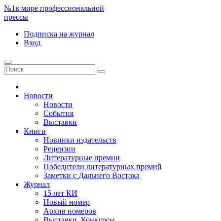
№1
в мире профессиональной
прессы
Подписка
на журнал
Вход
Новости
Новости
События
Выставки
Книги
Новинки издательств
Рецензии
Литературные премии
Победители литературных премий
Заметки с Дальнего Востока
Журнал
15 лет КИ
Новый номер
Архив номеров
Выставки. Конкурсы