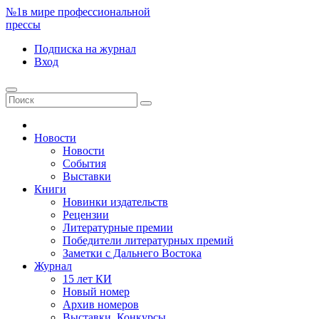
№1
в мире профессиональной
прессы
Подписка
на журнал
Вход
Новости
Новости
События
Выставки
Книги
Новинки издательств
Рецензии
Литературные премии
Победители литературных премий
Заметки с Дальнего Востока
Журнал
15 лет КИ
Новый номер
Архив номеров
Выставки. Конкурсы