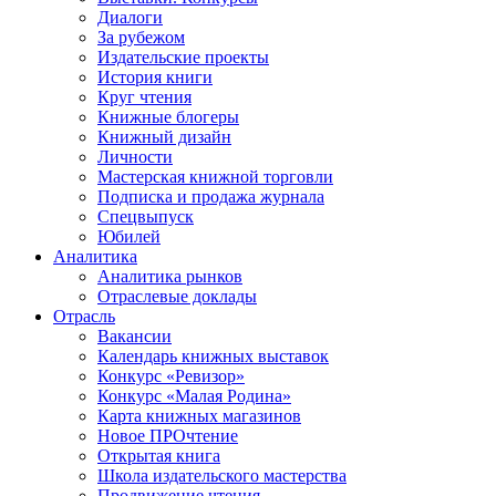
Диалоги
За рубежом
Издательские проекты
История книги
Круг чтения
Книжные блогеры
Книжный дизайн
Личности
Мастерская книжной торговли
Подписка и продажа журнала
Спецвыпуск
Юбилей
Аналитика
Аналитика рынков
Отраслевые доклады
Отрасль
Вакансии
Календарь книжных выставок
Конкурс «Ревизор»
Конкурс «Малая Родина»
Карта книжных магазинов
Новое ПРОчтение
Открытая книга
Школа издательского мастерства
Продвижение чтения